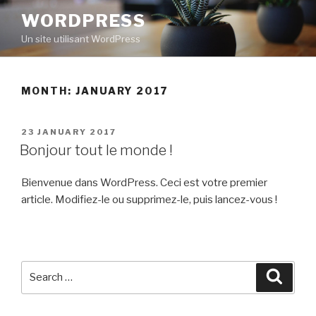
Skip
WORDPRESS
to
Un site utilisant WordPress
content
MONTH: JANUARY 2017
POSTED
23 JANUARY 2017
ON
Bonjour tout le monde !
Bienvenue dans WordPress. Ceci est votre premier
article. Modifiez-le ou supprimez-le, puis lancez-vous !
Search
Searc
for: